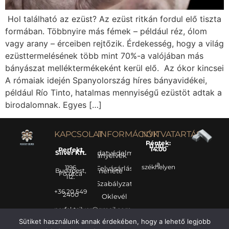
Hol található az ezüst? Az ezüst ritkán fordul elő tiszta
formában. Többnyire más fémek – például réz, ólom
vagy arany – érceiben rejtőzik. Érdekesség, hogy a világ
ezüsttermelésének több mint 70%-a valójában más
bányászat melléktermékeként kerül elő. Az ókor kincsei
A rómaiak idején Spanyolország híres bányavidékei,
például Río Tinto, hatalmas mennyiségű ezüstöt adtak a
birodalomnak. Egyes […]
KAPCSOLAT
INFORMÁCIÓK
NYITVATARTÁS
Péntek:
11.00 –
14.00
Perfekt
Silver Kft.
Adatvédelmi
irányelvek
a
székhelyen
1196
Felvásárlás
Budapest,
menete
Fő utca
112.
Szabályzat
+36 20 549
2400
Oklevél
perfektsilver@gmail.com
Sütiket használunk annak érdekében, hogy a lehető legjobb