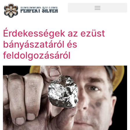
Érdekességek az ezüst
bányászatáról és
feldolgozásáról