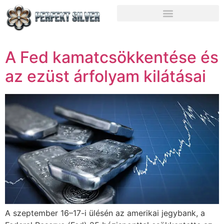
A Fed kamatcsökkentése és
az ezüst árfolyam kilátásai
A szeptember 16–17-i ülésén az amerikai jegybank, a