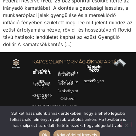
Federal Reserve (Fed) 25 bázisponttal csökkentette az
irányadó kamatlábat. A döntés a gazdasági lassulás, a
munkaerőpiaci jelek gyengülése és a mérséklődő
infláció fényében született meg. De mit jelent mindez az
ezüst árfolyamára nézve, rövid- és hosszútávon? Rövid
távú hatások: lendületet kaphat az ezüst Gyengülő
dollár A kamatcsökkentés […]
KAPCSOLAT
INFORMÁCIÓK
NYITVATARTÁS
Péntek:
11.00 –
14.00
Perfekt
Silver Kft.
Adatvédelmi
irányelvek
a
székhelyen
1196
Felvásárlás
Budapest,
menete
Fő utca
112.
Szabályzat
+36 20 549
2400
Oklevél
perfektsilver@gmail.com
Sütiket használunk annak érdekében, hogy a lehető legjobb
felhasználói élményt nyújtsuk weboldalunkon. Ha továbbra is
használja ezt az oldalt, feltételezzük, hogy elégedett vele.
OK
Adatvédelmi irányelv