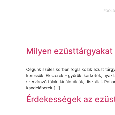
FŐOLD
Milyen ezüsttárgyakat
Cégünk széles körben foglalkozik ezüst tárgy
keressük: Ékszerek – gyűrűk, karkötők, nyakl
szervírozó tálak, kínálótálcák, dísztálak Po
kandeláberek […]
Érdekességek az ezüst