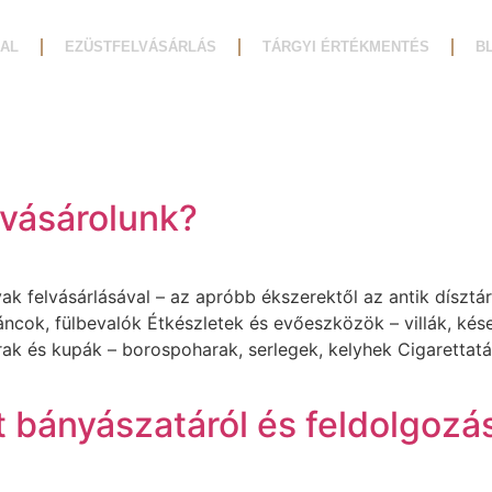
AL
EZÜSTFELVÁSÁRLÁS
TÁRGYI ÉRTÉKMENTÉS
B
 vásárolunk?
ak felvásárlásával – az apróbb ékszerektől az antik dísztár
áncok, fülbevalók Étkészletek és evőeszközök – villák, kése
harak és kupák – borospoharak, serlegek, kelyhek Cigaretta
 bányászatáról és feldolgozás