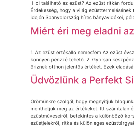
Hol található az ezüst? Az ezüst ritkán fordu
Érdekesség, hogy a világ ezüsttermelésének 
idején Spanyolország híres bányavidékei, pé
Miért éri meg eladni a
1. Az ezüst értékálló nemesfém Az ezüst évs
könnyen pénzzé tehető. 2. Gyorsan készpénzh
őriznek otthon jelentős értéket. Ezek eladás
Üdvözlünk a Perfekt S
Örömünkre szolgál, hogy megnyitjuk blogunkat
menthetjük meg az értékeket. Itt számtalan ér
ezüstműveseiről, betekintés a különböző kors
ezüstjelekről, ritka és különleges ezüsttárgya