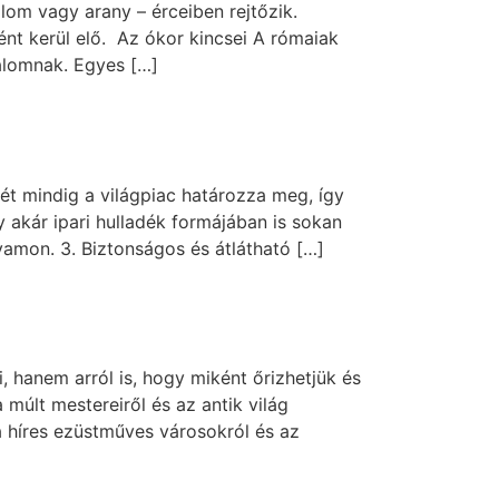
lom vagy arany – érceiben rejtőzik.
t kerül elő. Az ókor kincsei A rómaiak
dalomnak. Egyes […]
t mindig a világpiac határozza meg, így
akár ipari hulladék formájában is sokan
yamon. 3. Biztonságos és átlátható […]
 hanem arról is, hogy miként őrizhetjük és
múlt mestereiről és az antik világ
a híres ezüstműves városokról és az