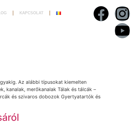
LOG
KAPCSOLAT
gyakig. Az alábbi típusokat kiemelten
k, kanalak, merőkanalak Tálak és tálcák –
tárcák és szivaros dobozok Gyertyatartók és
áról