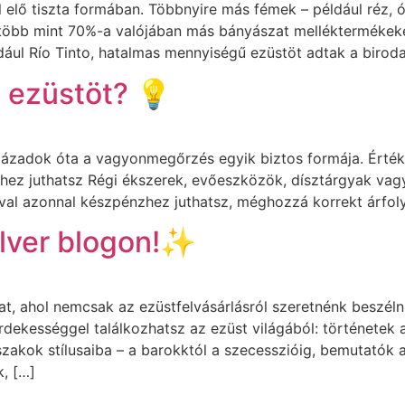
l elő tiszta formában. Többnyire más fémek – például réz, ó
több mint 70%-a valójában más bányászat melléktermékekén
ldául Río Tinto, hatalmas mennyiségű ezüstöt adtak a biro
z ezüstöt? 💡
zázadok óta a vagyonmegőrzés egyik biztos formája. Értéké
ez juthatsz Régi ékszerek, evőeszközök, dísztárgyak vagy 
ával azonnal készpénzhez juthatsz, méghozzá korrekt árfol
ilver blogon!✨
, ahol nemcsak az ezüstfelvásárlásról szeretnénk beszélni,
dekességgel találkozhatsz az ezüst világából: történetek a 
zakok stílusaiba – a barokktól a szecesszióig, bemutatók 
k, […]