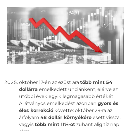
október 17-én az ezüst ára
több mint 54
dollárra
emelkedett unciánként, elérve az
utóbbi évek egyik legmagasabb értékét.
A látványos emelkedést azonban
gyors és
éles korrekció
követte: október 28-ra az
árfolyam
48 dollár környékére
esett vissza,
vagyis
több mint 11%-ot
zuhant alig tíz nap