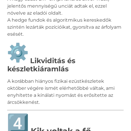
jelentős mennyiségű unciát adtak el, ezzel
növelve az eladói oldalt.
A hedge fundok és algoritmikus kereskedők
szintén lezárták pozícióikat, gyorsítva az árfolyam
esését.
Likviditás és
készletkiáramlás
A korábban hiányos fizikai ezüstkészletek
október végére ismét elérhetőbbé váltak, ami
enyhítette a kínálati nyomást és erősítette az
árcsökkenést.
Kik voltak a fő