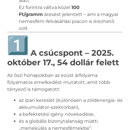
alatt.
Ez forintra váltva közel
100
Ft/gramm
áresést jelentett – ami a magyar
nemesfém-felvásárlási piacon is érezhető
volt.
A csúcspont – 2025.
október 17., 54 dollár felett
Az őszi hónapokban az ezüst árfolyama
folyamatos emelkedést mutatott, amit több
tényező is támogatott:
az ipari kereslet (különösen a zöldenergia- és
akkumulátor-szektorban),
a befektetési igény növekedése,
és a globális bizonytalanság miatti
„menekülés a nemesfémekbe”.