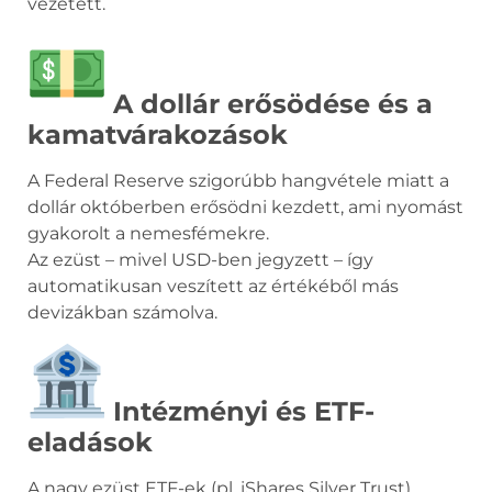
vezetett.
A dollár erősödése és a
kamatvárakozások
A Federal Reserve szigorúbb hangvétele miatt a
dollár októberben erősödni kezdett, ami nyomást
gyakorolt a nemesfémekre.
Az ezüst – mivel USD-ben jegyzett – így
automatikusan veszített az értékéből más
devizákban számolva.
Intézményi és ETF-
eladások
A nagy ezüst ETF-ek (pl. iShares Silver Trust)