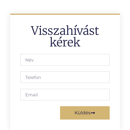
Visszahívást
kérek
Küldés