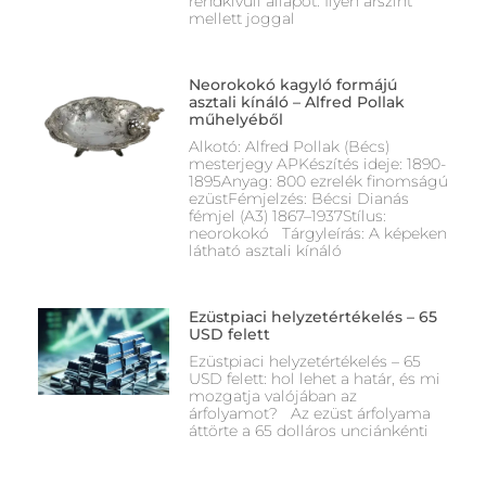
rendkívüli állapot. Ilyen árszint
mellett joggal
Neorokokó kagyló formájú
asztali kínáló – Alfred Pollak
műhelyéből
Alkotó: Alfred Pollak (Bécs)
mesterjegy APKészítés ideje: 1890-
1895Anyag: 800 ezrelék finomságú
ezüstFémjelzés: Bécsi Dianás
fémjel (A3) 1867–1937Stílus:
neorokokó Tárgyleírás: A képeken
látható asztali kínáló
Ezüstpiaci helyzetértékelés – 65
USD felett
Ezüstpiaci helyzetértékelés – 65
USD felett: hol lehet a határ, és mi
mozgatja valójában az
árfolyamot? Az ezüst árfolyama
áttörte a 65 dolláros unciánkénti