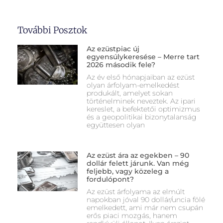
További Posztok
Az ezüstpiac új
egyensúlykeresése – Merre tart
2026 második fele?
Az év első hónapjaiban az ezüst
olyan árfolyam-emelkedést
produkált, amelyet sokan
történelminek neveztek. Az ipari
kereslet, a befektetői optimizmus
és a geopolitikai bizonytalanság
együttesen olyan
Az ezüst ára az egekben – 90
dollár felett járunk. Van még
feljebb, vagy közeleg a
fordulópont?
Az ezüst árfolyama az elmúlt
napokban jóval 90 dollár/uncia fölé
emelkedett, ami már nem csupán
erős piaci mozgás, hanem