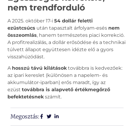
nem trendforduló
A 2025. október 17-i
54 dollár feletti
ezüstcsúcs
után tapasztalt árfolyam-esés
nem
összeomlás
, hanem természetes piaci korrekció.
A profitrealizálás, a dollár erősödése és a technikai
túlvett állapot együttesen idézte elő a gyors
visszahúzódást.
A
hosszú távú kilátások
továbbra is kedvezőek:
az ipari kereslet (különösen a napelem- és
akkumulátor-iparban) erős maradt, így az
ezüst
továbbra is alapvető értékmegőrző
befektetésnek
számít.
Megosztás: