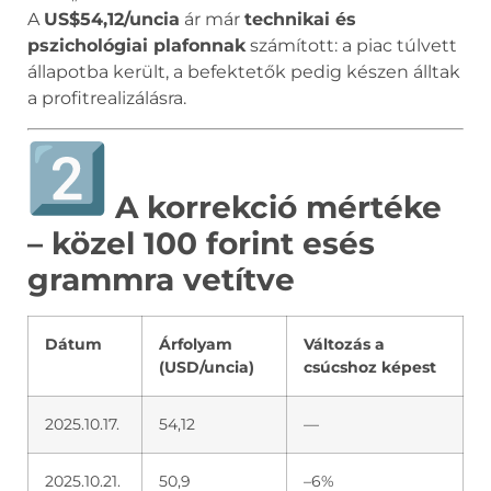
A
US$54,12/uncia
ár már
technikai és
pszichológiai plafonnak
számított: a piac túlvett
állapotba került, a befektetők pedig készen álltak
a profitrealizálásra.
A korrekció mértéke
– közel 100 forint esés
grammra vetítve
Dátum
Árfolyam
Változás a
(USD/uncia)
csúcshoz képest
2025.10.17.
54,12
—
2025.10.21.
50,9
–6%