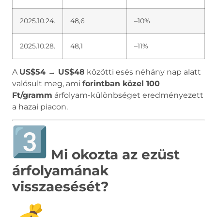
2025.10.24.
48,6
–10%
2025.10.28.
48,1
–11%
A
US$54 → US$48
közötti esés néhány nap alatt
valósult meg, ami
forintban közel 100
Ft/gramm
árfolyam-különbséget eredményezett
a hazai piacon.
Mi okozta az ezüst
árfolyamának
visszaesését?